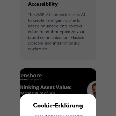
Accessibility
The MSP AI-connector uses AI
to create intelligent alt texts
based on image and context
information that optimize your
brand communication. Flexible,
scalable and internationally
applicable.
Cookie-Erklärung