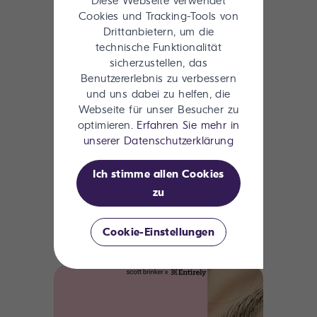
Diese Webseite verwendet
Cookies und Tracking-Tools von
Drittanbietern, um die
technische Funktionalität
Rethinking Asset Value:
sicherzustellen, das
Benutzererlebnis zu verbessern
Driving the future of ROI
und uns dabei zu helfen, die
with Digital Backlot
Webseite für unser Besucher zu
optimieren.
Erfahren Sie mehr in
Discover how advanced asset
unserer Datenschutzerklärung
tagging, VFX file handling, and
decomposition techniques
Ich stimme allen Cookies
streamline production, reducing
zu
redundancy and cutting asset
creation costs by 60%.
Cookie-Einstellungen