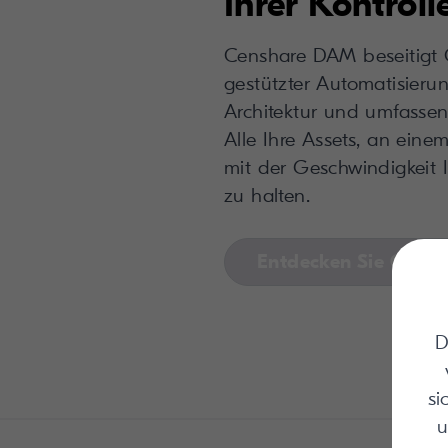
Ihrer Kontroll
Censhare DAM beseitigt 
gestützter Automatisierun
Architektur und umfassen
Alle Ihre Assets, an einem
mit der Geschwindigkeit I
zu halten.
Entdecken Sie Cens
D
si
u