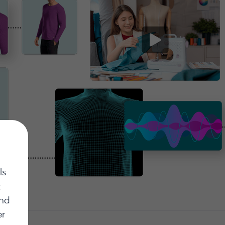
ls
t
und
er