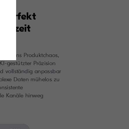
 perfekt
ederzeit
nung ins Produktchaos,
KI-gestützter Präzision
und vollständig anpassbar
mplexe Daten mühelos zu
nsistente
lle Kanäle hinweg