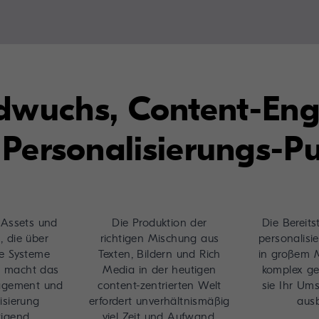
dwuchs, Content-En
 Personalisierungs-Pu
 Assets und
Die Produktion der
Die Bereits
 die über
richtigen Mischung aus
personalisie
e Systeme
Texten, Bildern und Rich
in großem 
d, macht das
Media in der heutigen
komplex ge
agement und
content-zentrierten Welt
sie Ihr Um
isierung
erfordert unverhältnismäßig
aus
igend.
viel Zeit und Aufwand.