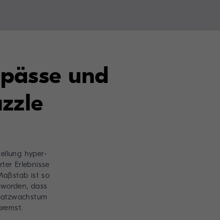
gpässe und
zzle
tellung hyper-
rter Erlebnisse
Maßstab ist so
worden, dass
satzwachstum
bremst.