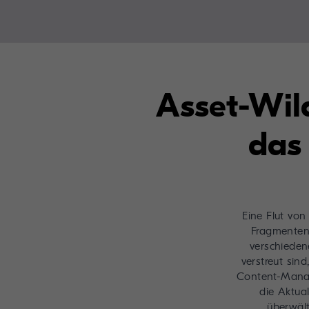
Asset-Wil
das
Eine Flut von
Fragmenten,
verschieden
verstreut sin
Content-Man
die Aktual
überwält