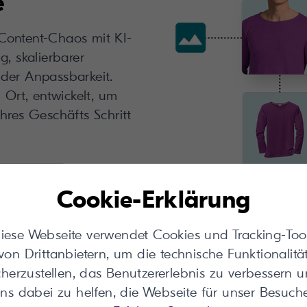
e
Content-Chaos mit KI-
g, skalierbarer
der Anpassbarkeit.
 Ort, entwickelt, um
hres Geschäfts Schritt
hare DAM
Cookie-Erklärung
iese Webseite verwendet Cookies und Tracking-Too
von Drittanbietern, um die technische Funktionalitä
cherzustellen, das Benutzererlebnis zu verbessern 
ns dabei zu helfen, die Webseite für unser Besuch