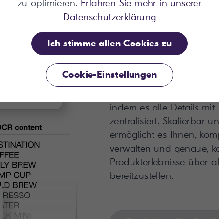
zu optimieren.
Erfahren Sie mehr in unserer
Datenschutzerklärung
Produktdaten
Ich stimme allen Cookies zu
organisiert, j
verfügbar
Cookie-Einstellungen
Censhare PIM bringt Ord
indem es alle Details mit 
zentralisiert. Skalierbar 
ermöglicht es Ihnen, ko
verwalten und genaue, ko
Produkterlebnisse über a