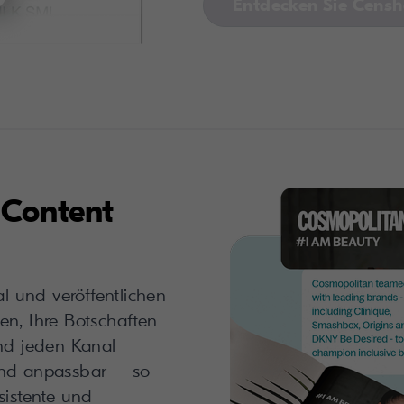
Entdecken Sie Cens
Content
al und veröffentlichen
hnen, Ihre Botschaften
und jeden Kanal
und anpassbar – so
sistente und