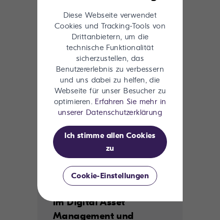
Sie möchten mehr
erfahren?
Diese Webseite verwendet
Cookies und Tracking-Tools von
Drittanbietern, um die
technische Funktionalität
sicherzustellen, das
Benutzererlebnis zu verbessern
und uns dabei zu helfen, die
Webseite für unser Besucher zu
optimieren.
Erfahren Sie mehr in
unserer Datenschutzerklärung
Ich stimme allen Cookies
zu
19.06.2024
|
Monica Mahon
Cookie-Einstellungen
8 bahnbrechende Trends
im Digital Asset
Management und