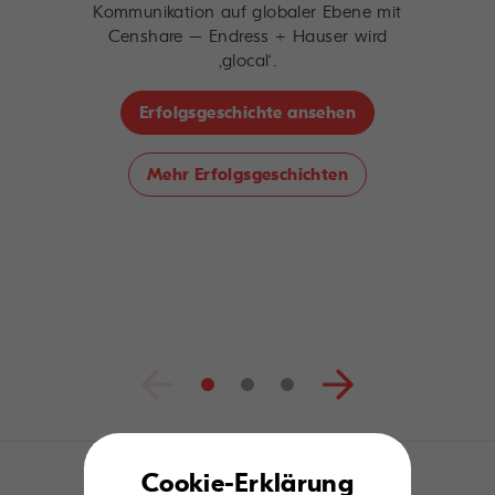
Kommunikation auf globaler Ebene mit
Censhare – Endress + Hauser wird
‚glocal‘.
Erfolgsgeschichte ansehen
Mehr Erfolgsgeschichten
Cookie-Erklärung