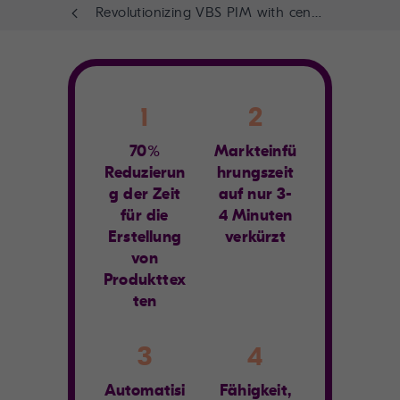
Revolutionizing VBS PIM with censhare
1
2
70%
Markteinfü
Reduzierun
hrungszeit
g der Zeit
auf nur 3-
für die
4 Minuten
Erstellung
verkürzt
von
Produkttex
ten
3
4
Automatisi
Fähigkeit,